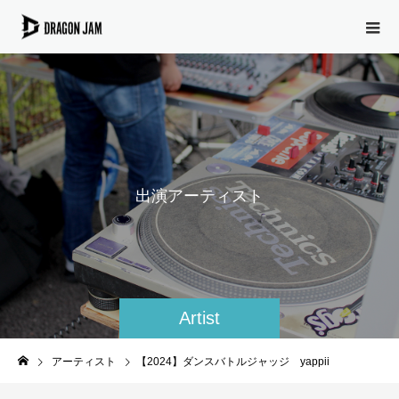
出
演
ア
ー
テ
ィ
ス
ト
Artist
アーティスト
【2024】ダンスバトルジャッジ yappii