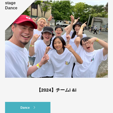
stage
Dance
【2024】チームi &i
Dance