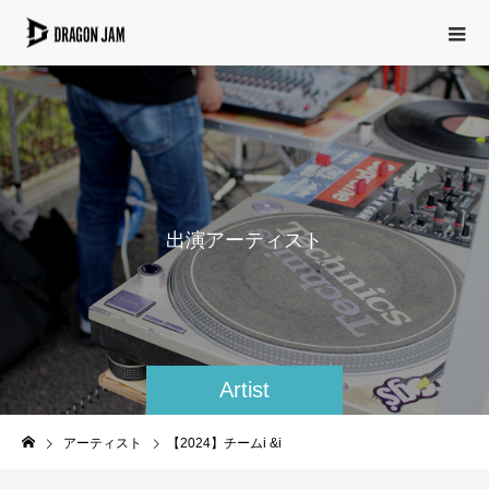
出
演
ア
ー
テ
ィ
ス
ト
Artist
アーティスト
【2024】チームi &i