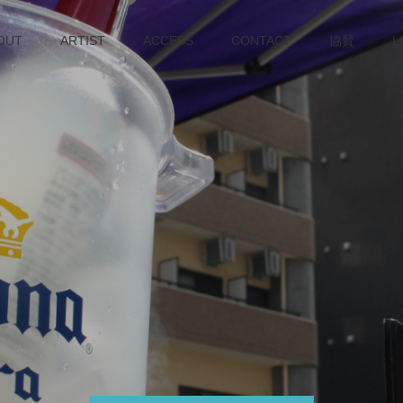
OUT
ARTIST
ACCESS
CONTACT
協賛
L